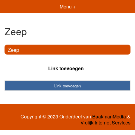
Menu +
Zeep
Zeep
Link toevoegen
Link toevoegen
Copyright © 2023 Onderdeel van
BaakmanMedia
&
Vrolijk Internet Services